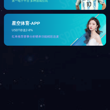
上一页
1
2
3
下一页
020-83187728
全国服务热
线
米兰网页版·官方端在线-米兰MiLan(中国)
钻石牌
微信公众号
微信公众号