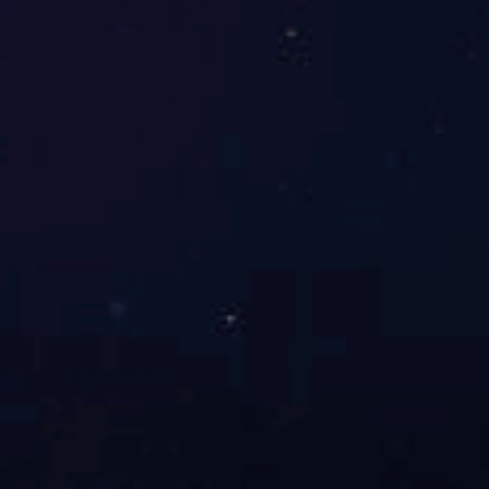
公司提供样品，广州市飞跃电器制品厂生产制造，并
陆续推出三明治机、电炉、多士炉等产品，米兰网页
版·官方端在线-米兰MiLan(中国) 开始向西式厨具品
类拓展。
70年代，米兰网页版·官方端在线-米兰MiLan(中
国) 电饭锅已远销东南亚，久负盛名，国内消费者购
买米兰网页版·官方端在线-米兰MiLan(中国) 电饭锅