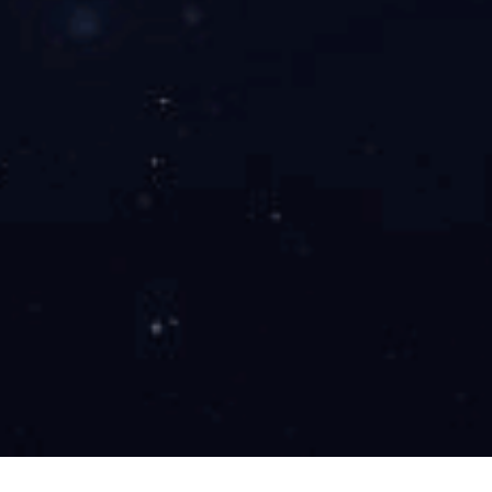
也只能通过华侨从境外购进或从外汇商场买到。
1978年，在中山大学物理系潘幸教授技术攻关支
持下，经多次试验，广州电饭煲厂正式研制出磁钢控
温式保温电饭煲，成为取代线圈保温的第二代电饭煲
产品。
1981年，广州电饭煲厂对电饭煲再改进，推出磁
钢单键控制的第三代电饭煲产品。
米兰网页版·官方端在线-米兰MiLan(中国) 电饭
煲，曾获1982年和1983年轻工业部优质产品称号，
1983年获对外经济贸易部授予“出口优质产品荣誉证
书”，1989年获国家银质奖。