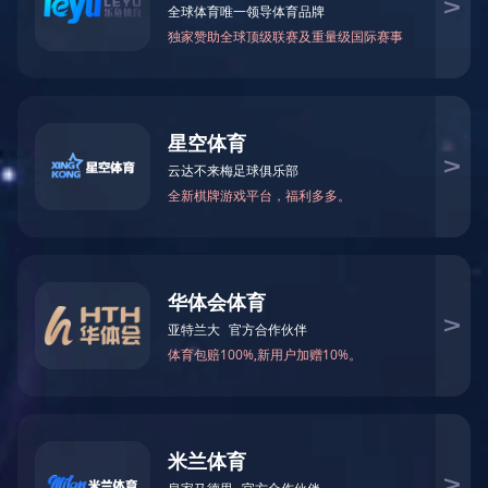
1956年，米兰网页版·官方端在线-米兰MiLan(中
国) 商标成功在香港注册，首先应用于胶木电器品类
（灯头、开关、光管、镇流器等），1958年，开始由
中国轻工业品进出口公司广州分公司（广州轻出集团
股份有限公司前身）正式向海外出口胶木电器产品。