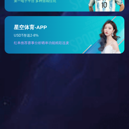
端在线-米兰MiLan(中国) 全球出口历程。
同年，米兰网页版·官方端在线-米兰MiLan(中国)
洗衣机由香港华远公司代理出口海外，并参加当年的
中国出口商品交易会，深受外商欢迎。