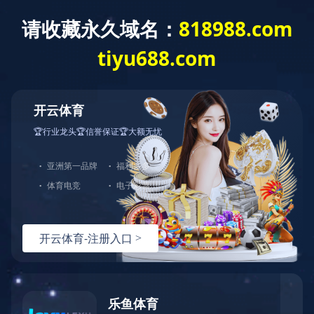
米兰网页版·官方端在线
搜索
企业新闻
通知公告