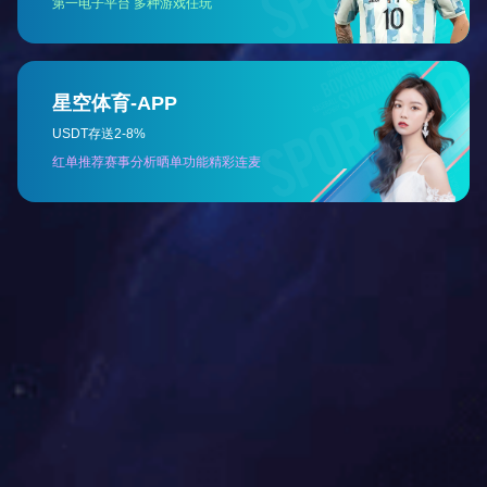
端在线-米兰MiLan(中国) 全球出口历程。
同年，米兰网页版·官方端在线-米兰MiLan(中国)
洗衣机由香港华远公司代理出口海外，并参加当年的
中国出口商品交易会，深受外商欢迎。