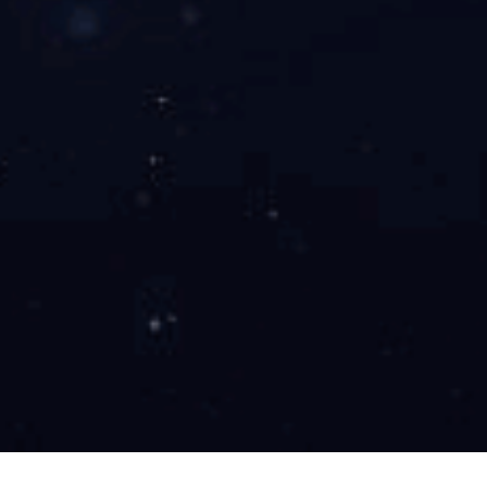
也只能通过华侨从境外购进或从外汇商场买到。
1978年，在中山大学物理系潘幸教授技术攻关支
持下，经多次试验，广州电饭煲厂正式研制出磁钢控
温式保温电饭煲，成为取代线圈保温的第二代电饭煲
产品。
1981年，广州电饭煲厂对电饭煲再改进，推出磁
钢单键控制的第三代电饭煲产品。
米兰网页版·官方端在线-米兰MiLan(中国) 电饭
煲，曾获1982年和1983年轻工业部优质产品称号，
1983年获对外经济贸易部授予“出口优质产品荣誉证
书”，1989年获国家银质奖。