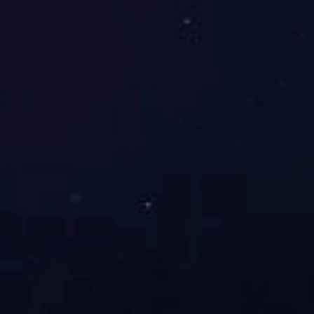
公司提供样品，广州市飞跃电器制品厂生产制造，并
陆续推出三明治机、电炉、多士炉等产品，米兰网页
版·官方端在线-米兰MiLan(中国) 开始向西式厨具品
类拓展。
70年代，米兰网页版·官方端在线-米兰MiLan(中
国) 电饭锅已远销东南亚，久负盛名，国内消费者购
买米兰网页版·官方端在线-米兰MiLan(中国) 电饭锅