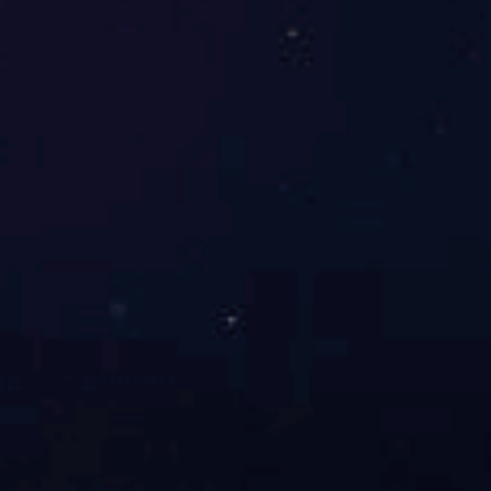
入到东南亚、中东、拉丁美洲市场，
并在十多个国
家获得商标注册。
1964-1965年间，
新华通风设备厂
从南洋厂分
离，专门生产落地式大风扇，也使用钻石牌商标生
产吊扇出口。