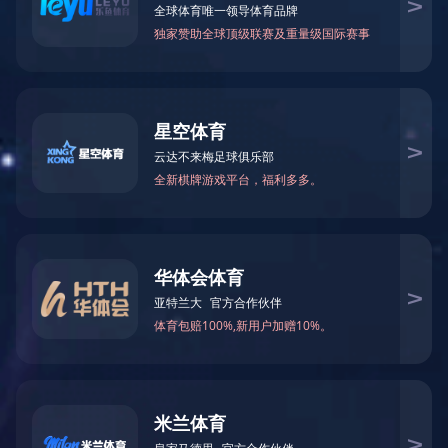
的
广州南洋电器厂（下称
“南洋厂”），南洋厂于
1948年
正式在广州推出电风扇，最早品牌为
“南洋”
牌，南洋厂于1955专门设计了一
个带着光芒的钻
石图标作为电风扇的商标开始生产使用。
1957年，钻石牌风扇作为主要参会家电产
品，参加首届中国进出口商品交易会，受到外商追
捧，成为中国最早出口的家电品牌之一。