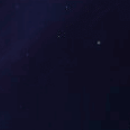
巴、香港、澳门地区。该厂与市杂品公司合作，于
1
963
年成为出口
“钻石”风扇专业厂，
1964年更名
广州市电风扇厂
。
1964年，经广州市外贸局、市电器工业公司
同意，并经国家工商局批准，南洋厂将“钻石牌”商
标转移给市杂品公司。因原注册证遗失，6月，国
家工商局同意撤销钻石牌原注册商标第35078号，
市杂品公司在10月1日重新以新图案注册了第
47099号钻石牌风扇商标。
同年代，
市杂品公司
也通过我国驻外大使馆商
务处将钻石牌电风扇出口到古巴、黎巴嫩、也门、
埃塞俄比亚等国家，
70年代后，钻石风扇陆续进