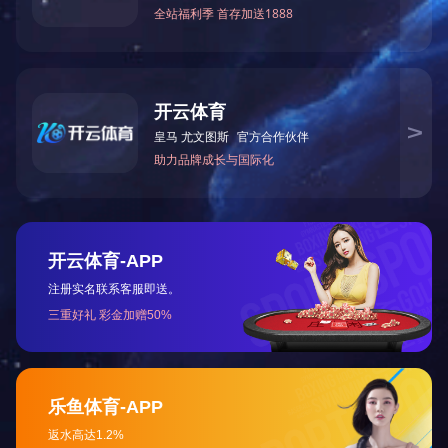
使命愿景价值观