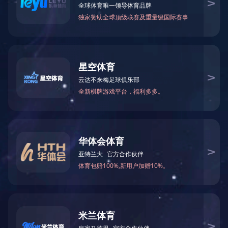
商用大锅
商用大锅
商用西施煲