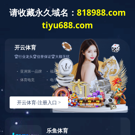
米兰网页版·官方端在线
搜索
米兰网页版·官方端在线-米兰MiLan(中国)
钻
厨房小电
明火灶具
直升锅
商用电器