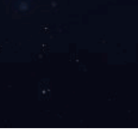
新渠道·新模式，探索“新”增长点
“邮件千万件，不如见一面。”得益于广交会这座贸易之
桥，外商亲临现场直接地感受到国民老字号质高价优的亮
点，也为意向客户创造了参观工厂深入了解产品的机会。
2023年，三角公司出口营收突破700万美元，实现了跨越式
增长。
为了让世界各地的客商充分感受品牌魅力，三角公司针
对此次展会进行全新、规整的区域划分，更富现代感地将厨
房电器、环境电器产品与场景融合，同时增设复古墙面设
计，向与会来宾展现国民品牌六十年的历史底蕴。此外，三
角公司创新线上模式，搭建独立站，进行SEO的优化和推
广，将流量引入现有领域进而转为私域客户；在展会现场增
设线上直播环节助力销售，让消费者不再拘束于时空局限，