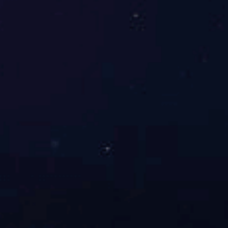
不仅如此，钻石牌拓展新品类推出家用壁挂式、移动式
空调及负压冷风机。钻石牌空调采用直流变频技术，R32环
保制冷剂，实现制冷制热快速高效。
此次展出，钻石牌还推出“扶摇”系列新品，以涡轮助推
系统，4档强劲风力的亮点向客商展现出产品技术创新的无
限潜力。