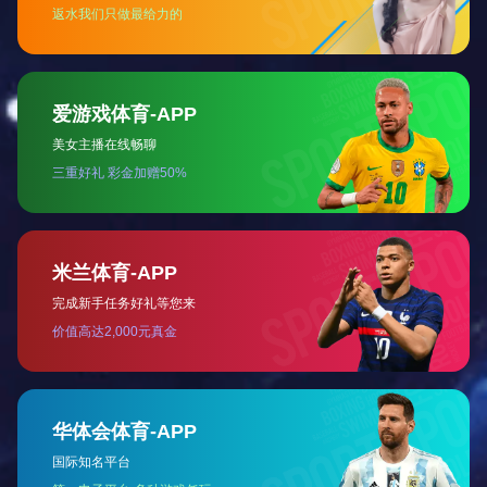
米兰网页版·官方端在线-米兰MiLan(中国) 以饭煲产品
为发力点，延展商用电饭锅，电水壶，西式厨电共计33款产
品亮相广交会。
其中，米兰网页版·官方端在线-米兰MiLan(中国) 聚势
推出天香自研系列，向客商展出具备“香饭”技术，香釜内胆
的IH智能电饭煲。为了让客商更为直观的了解米兰网页版·
官方端在线-米兰MiLan(中国) 产品，针对电饭煲等厨房电器
产品进行了生活化体验展示，还原厨房烹饪现场，给客商视
觉、味觉双重享受。