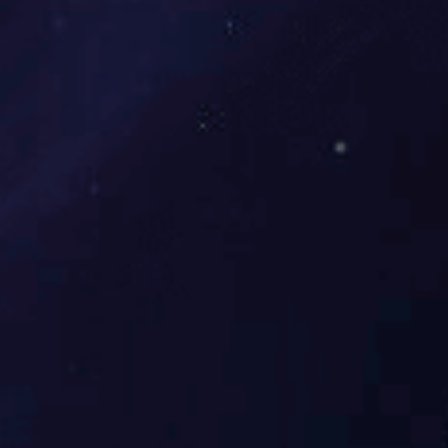
在核心品类方面，相比于传统的风扇，钻石牌永磁直流
变频吊扇搭载PMSM直流永磁电机，以低功耗、低温升，品
质优、寿命长的特点贴近海外市场的需求。往届备受关注的
直流无刷牛角扇强势回归，依靠3D螺旋技术实现高效劲
风，双滚珠轴承电机让运行更稳送风更劲；
在新兴品类中，作为首次亮相广交会的新款钻石牌循环
扇，以金属拉丝触屏面板的时尚设计，内外圈内旋结构还原
大自然清爽风的功能向海内外的采购商展示品牌的设计研发
能力。