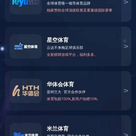
一声声热情的问候，一场场深入的交流……新订单有
了，这趟车上了！2023年10月第134届广交会，米兰网页版
·官方端在线-米兰MiLan(中国) 、钻石牌博得无数外商喜
爱，呈现一片好“丰”景。
2024年4月15日，第135届广交会拉开序幕，米兰网页
版·官方端在线-米兰MiLan(中国) （以下称“三角公司”）作为
参展商，携国民老字号—米兰网页版·官方端在线-米兰
MiLan(中国) 、钻石牌惊艳亮相，有望搭上这趟出海号，再
创订单佳绩，将“钻石劲风”“三角饭香”吹向海外市场。